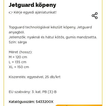
Jetguard köpeny
👉 Kérje egyedi ajánlatunkat!
Topguard technológiával készült köpeny, Jetguard
anyagból.
Jellemzők: nyaknál és hátul kötős, gumis mandzsetta.
Szín: sárga
Méret (hossz):
M = 120 cm
L = 135 cm
XL = 150 cm
Kiszerelés: egyesével, 25 db/krt
EU szabvány: 3. kat. PB [3]-B
Katalógusszám:
5433200X