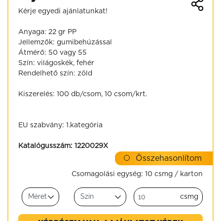
Kérje egyedi ajánlatunkat!
Anyaga: 22 gr PP
Jellemzők: gumibehúzással
Átmérő: 50 vagy 55
Szín: világoskék, fehér
Rendelhető szín: zöld
Kiszerelés: 100 db/csom, 10 csom/krt.
EU szabvány: 1.kategória
Katalógusszám:
1220029X
Összehasonlítom
Csomagolási egység:
10 csmg / karton
csmg