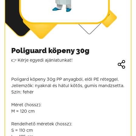
Poliguard köpeny 30g
👉 Kérje egyedi ajánlatunkat!
Poligard köpeny 30g PP anyagból, elől PE réteggel.
Jellemzők: nyaknál és hátul kötős, gumis mandzsetta.
Szín: fehér
Méret (hossz):
M = 120 cm
Rendelhető méretek (hossz):
S = 110 cm