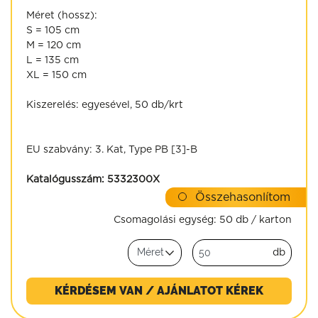
Méret (hossz):
S = 105 cm
M = 120 cm
L = 135 cm
XL = 150 cm
Kiszerelés: egyesével, 50 db/krt
EU szabvány: 3. Kat, Type PB [3]-B
Katalógusszám:
5332300X
Összehasonlítom
Csomagolási egység:
50 db / karton
db
KÉRDÉSEM VAN / AJÁNLATOT KÉREK