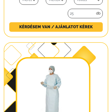
db
KÉRDÉSEM VAN / AJÁNLATOT KÉREK