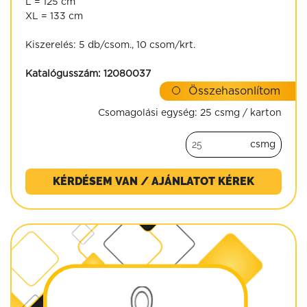
L = 125 cm
XL = 133 cm
Kiszerelés: 5 db/csom., 10 csom/krt.
Katalógusszám:
12080037
Összehasonlítom
Csomagolási egység:
25 csmg / karton
csmg
KÉRDÉSEM VAN / AJÁNLATOT KÉREK