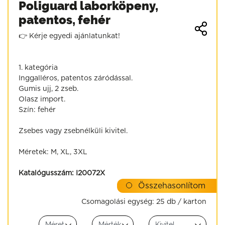
Poliguard laborköpeny,
patentos, fehér
👉 Kérje egyedi ajánlatunkat!
1. kategória
Inggalléros, patentos záródással.
Gumis ujj, 2 zseb.
Olasz import.
Szín: fehér
Zsebes vagy zsebnélküli kivitel.
Méretek: M, XL, 3XL
Katalógusszám:
I20072X
Összehasonlítom
Csomagolási egység:
25 db / karton