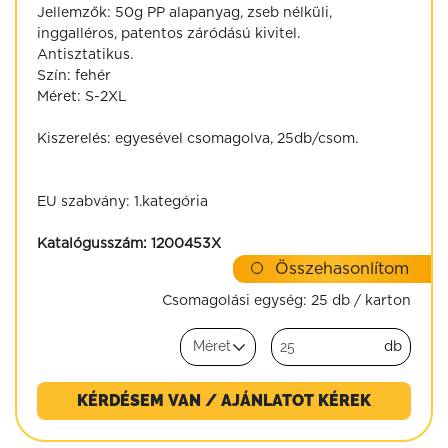
Jellemzők: 50g PP alapanyag, zseb nélküli,
inggalléros, patentos záródású kivitel.
Antisztatikus.
Szín: fehér
Méret: S-2XL
Kiszerelés: egyesével csomagolva, 25db/csom.
EU szabvány: 1.kategória
Katalógusszám:
1200453X
Összehasonlítom
Csomagolási egység:
25 db / karton
db
KÉRDÉSEM VAN / AJÁNLATOT KÉREK