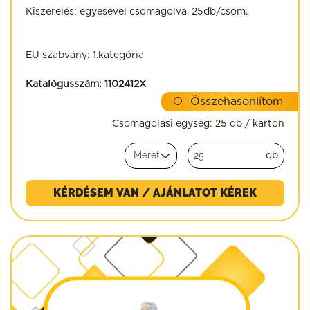
Kiszerelés: egyesével csomagolva, 25db/csom.
EU szabvány: 1.kategória
Katalógusszám:
1102412X
Összehasonlítom
Csomagolási egység:
25 db / karton
db
KÉRDÉSEM VAN / AJÁNLATOT KÉREK