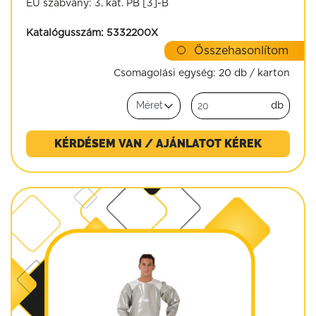
EU szabvány: 3. kat. PB [3]-B
Katalógusszám:
5332200X
Összehasonlítom
Csomagolási egység:
20 db / karton
db
KÉRDÉSEM VAN / AJÁNLATOT KÉREK