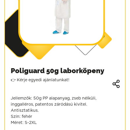
Poliguard 50g laborköpeny
👉 Kérje egyedi ajánlatunkat!
Jellemzők: 50g PP alapanyag, zseb nélküli,
inggalléros, patentos záródású kivitel.
Antisztatikus.
Szín: fehér
Méret: S-2XL