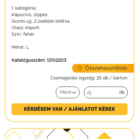
1. kategória
Kapucnis, zippes.
Gumis ujj, 2 zsebbel ellátva.
Olasz import.
Szín: fehér
Méret: L
Katalógusszám:
12102203
Összehasonlítom
Csomagolási egység:
25 db / karton
db
KÉRDÉSEM VAN / AJÁNLATOT KÉREK