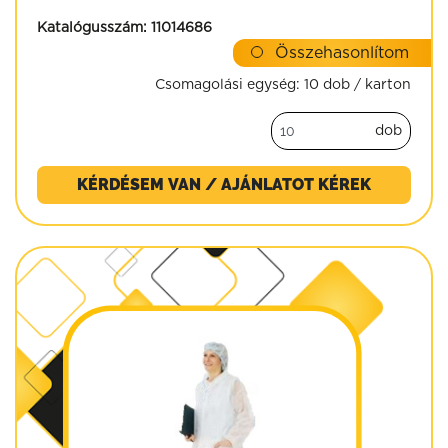
Katalógusszám:
11014686
Összehasonlítom
Csomagolási egység:
10 dob / karton
dob
KÉRDÉSEM VAN / AJÁNLATOT KÉREK