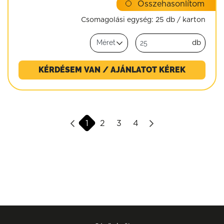
Összehasonlítom
Csomagolási egység:
25 db / karton
db
KÉRDÉSEM VAN / AJÁNLATOT KÉREK
1
2
3
4