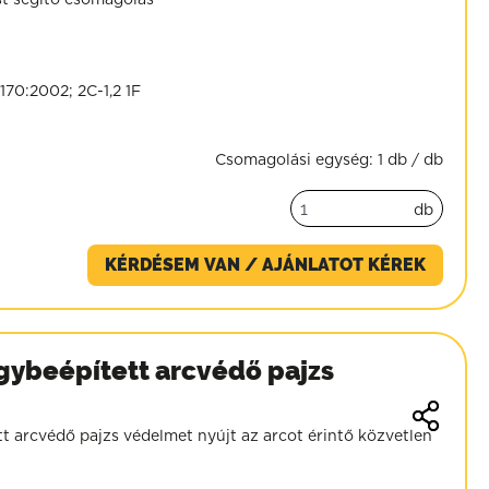
st segítő csomagolás
170:2002; 2C-1,2 1F
Csomagolási egység:
1 db / db
db
KÉRDÉSEM VAN / AJÁNLATOT KÉREK
ybeépített arcvédő pajzs
 arcvédő pajzs védelmet nyújt az arcot érintő közvetlen