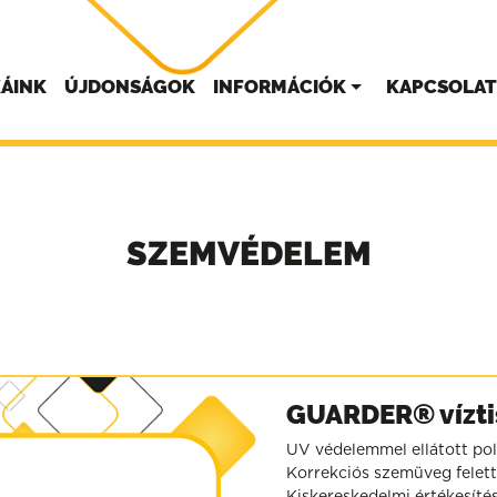
ÁINK
ÚJDONSÁGOK
INFORMÁCIÓK
KAPCSOLA
SZEMVÉDELEM
GUARDER® vízt
UV védelemmel ellátott po
Korrekciós szemüveg felett 