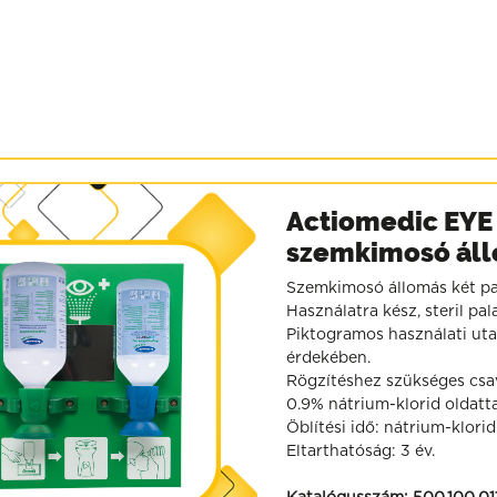
Actiomedic EYE 
szemkimosó ál
Szemkimosó állomás két pala
Használatra kész, steril pa
Piktogramos használati uta
érdekében.
Rögzítéshez szükséges csav
0.9% nátrium-klorid oldatta
Öblítési idő: nátrium-klorid
Eltarthatóság: 3 év.