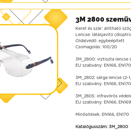
3M 2800 szemü
Keret és szár: állítható sz
Lencse: látásjavító (dioptr
Oldalvédő: egybeépített
Csomagolás: 100/20
3M_2800: víztiszta lencse (
EU szabvány: EN166, EN17
3M_2802: sárga lencse (2-1
EU szabvány: EN166, EN17
3M_2805: infravörös védel
EU szabvány: EN166, EN16
Minősítések: EN166, EN170
Katalógusszám:
3M_2800