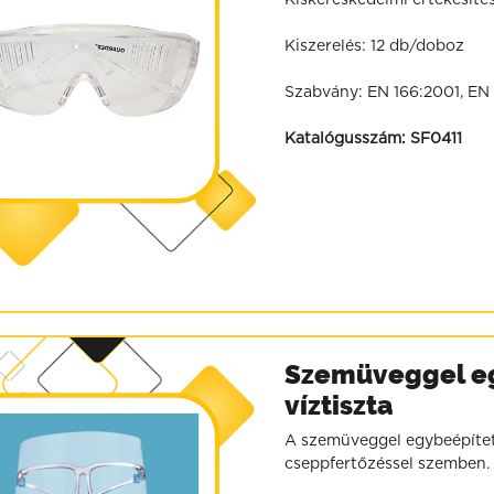
Kiskereskedelmi értékesíté
Kiszerelés: 12 db/doboz
Szabvány: EN 166:2001, EN 
Katalógusszám:
SF0411
Szemüveggel eg
víztiszta
A szemüveggel egybeépített
cseppfertőzéssel szemben.