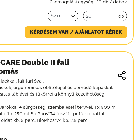
Csomagolási egység:
20 db / doboz
db
KÉRDÉSEM VAN / AJÁNLATOT KÉREK
CARE Double II fali
lomás
ckkal, fali tartóval.
lackok, ergonomikus öblítőfejjel és porvédő kupakkal.
sítás táblával és tükörrel a könnyű kezelhetőség
arokkal + sürgősségi szembaleseti tervvel. 1 x 500 ml
l + 1 x 250 ml BioPhos®74 foszfát-puffer oldattal.
 oldat kb. 5 perc, BioPhos®74 kb. 2.5 perc.