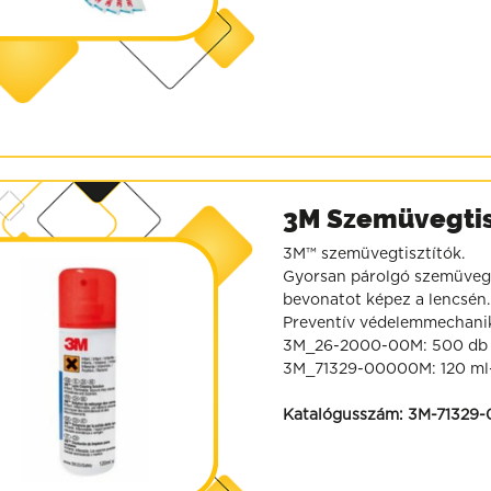
3M Szemüvegtis
3M™ szemüvegtisztítók.
Gyorsan párolgó szemüvegti
bevonatot képez a lencsén.
Preventív védelemmechanikai
3M_26-2000-00M: 500 db k
3M_71329-00000M: 120 ml-
Katalógusszám:
3M-71329