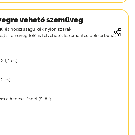
vegre vehető szemüveg
ögű és hosszúságú kék nylon szárak
iás) szemüveg fölé is felvehető, karcmentes polikarbonát
2-1,2-es)
0
,2-es)
0
em a hegesztésnél (5-ös)
9