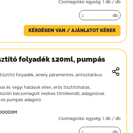
Csomagolási egység:
1 db / db
db
KÉRDÉSEM VAN / AJÁNLATOT KÉREK
ztító folyadék 120ml, pumpás
sztító folyadék, amely páramentes, antisztatikus
 és vegyi hatások ellen, erős tisztítóhatás.
ülön becsomagolt nedves törlőkendő, adagolóval.
es pumpás adagoló.
-00000M
Csomagolási egység:
1 db / db
db