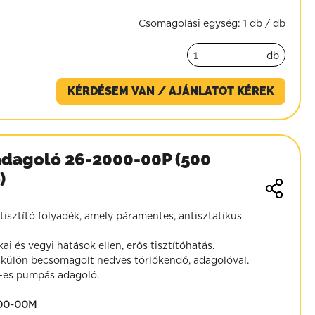
Csomagolási egység:
1 db / db
db
KÉRDÉSEM VAN / AJÁNLATOT KÉREK
adagoló 26-2000-00P (500
)
sztító folyadék, amely páramentes, antisztatikus
 és vegyi hatások ellen, erős tisztítóhatás.
ülön becsomagolt nedves törlőkendő, adagolóval.
es pumpás adagoló.
00-00M