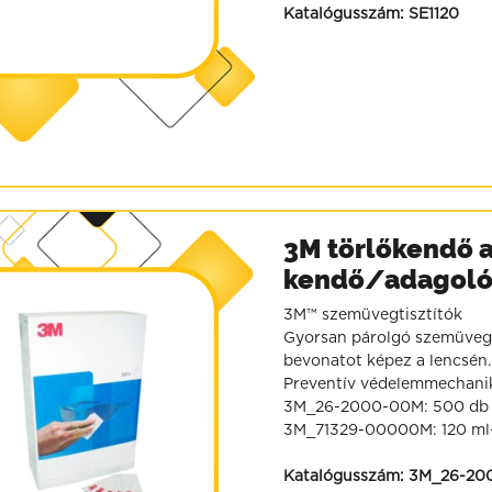
Katalógusszám:
SE1120
3M törlőkendő 
kendő/adagoló
3M™ szemüvegtisztítók
Gyorsan párolgó szemüvegti
bevonatot képez a lencsén.
Preventív védelemmechanikai
3M_26-2000-00M: 500 db k
3M_71329-00000M: 120 ml-
Katalógusszám:
3M_26-20