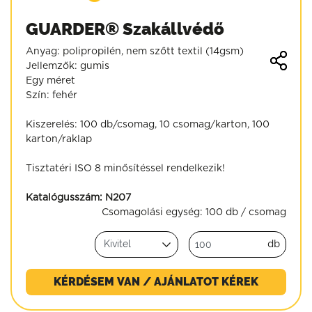
GUARDER® Szakállvédő
Anyag: polipropilén, nem szőtt textil (14gsm)
Jellemzők: gumis
Egy méret
Szín: fehér
Kiszerelés: 100 db/csomag, 10 csomag/karton, 100
karton/raklap
Tisztatéri ISO 8 minősítéssel rendelkezik!
Katalógusszám:
N207
Csomagolási egység:
100 db / csomag
db
KÉRDÉSEM VAN / AJÁNLATOT KÉREK