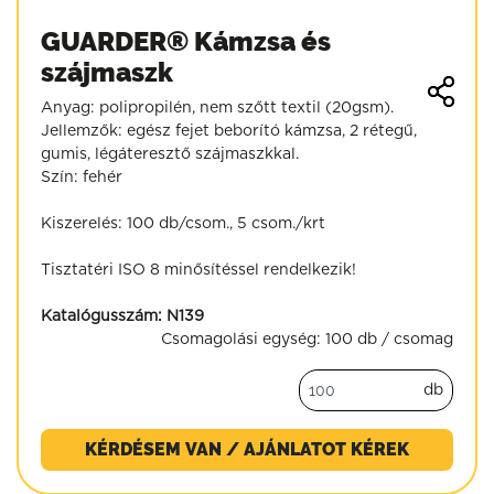
GUARDER® Kámzsa és
szájmaszk
Anyag: polipropilén, nem szőtt textil (20gsm).
Jellemzők: egész fejet beborító kámzsa, 2 rétegű,
gumis, légáteresztő szájmaszkkal.
Szín: fehér
Kiszerelés: 100 db/csom., 5 csom./krt
Tisztatéri ISO 8 minősítéssel rendelkezik!
Katalógusszám:
N139
Csomagolási egység:
100 db / csomag
db
KÉRDÉSEM VAN / AJÁNLATOT KÉREK