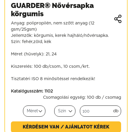
GUARDER® Nővérsapka
körgumis
Anyag: polipropilén, nem szőtt anyag (12
gsm/25gsm)
Jellemzők: körgumis, kerek hajháló/nővérsapka.
Szín: fehér,zöld, kék
Méret (hüvelyk): 21, 24
Kiszerelés: 100 db/csom., 10 csom./krt.
Tisztatéri ISO 8 minősítéssel rendelkezik!
Katalógusszám:
1102
Csomagolási egység:
100 db / csomag
db
KÉRDÉSEM VAN / AJÁNLATOT KÉREK