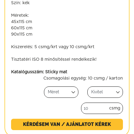
Szín: kék
Méretek:
45x115 cm
60x115 cm
90x115 cm
Kiszerelés: 5 csmg/krt vagy 10 csmg/krt
Tisztatéri ISO 8 minősítéssel rendelkezik!
Katalógusszám:
Sticky mat
Csomagolási egység:
10 csmg / karton
csmg
KÉRDÉSEM VAN / AJÁNLATOT KÉREK