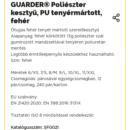
GUARDER® Poliészter
kesztyű, PU tenyérmártott,
fehér
Ötujjas fehér tenyér mártott szerelőkesztyű
Alapanyag: fehér körkötött 13g poliészter szál
gumírozott mandzsettával tenyéren poliuretán
merítés
Legtöbb érintőképernyős készülékhez használható.
Szín: fehér
Méretek 6/XS, 7/S, 8/M, 9/L, 10/XL, 11/XXL
Csomagolás: párosával egységcsomagban, 12
pár/csomag, 240 pár/karton
EU szabvány:
EN 21420:2020; EN 388:2016 3131X
Tisztatéri ISO 8 minősítéssel rendelkezik!
Katalógusszám:
SF0021