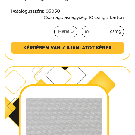
Katalógusszám:
05050
Csomagolási egység:
10 csmg / karton
csmg
KÉRDÉSEM VAN / AJÁNLATOT KÉREK