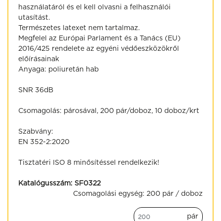
használatáról és el kell olvasni a felhasználói
utasítást.
Természetes latexet nem tartalmaz.
Megfelel az Európai Parlament és a Tanács (EU)
2016/425 rendelete az egyéni védőeszközökről
előírásainak
Anyaga: poliuretán hab
SNR 36dB
Csomagolás: párosával, 200 pár/doboz, 10 doboz/krt
Szabvány:
EN 352-2:2020
Tisztatéri ISO 8 minősítéssel rendelkezik!
Katalógusszám:
SF0322
Csomagolási egység:
200 pár / doboz
pár