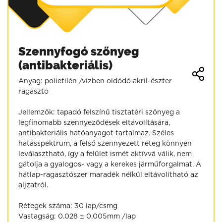
Szennyfogó szőnyeg
(antibakteriális)
Anyag: polietilén /vízben oldódó akril-észter
ragasztó
Jellemzők: tapadó felszínű tisztatéri szőnyeg a
legfinomabb szennyeződések eltávolítására,
antibakteriális hatóanyagot tartalmaz. Széles
hatásspektrum, a felső szennyezett réteg könnyen
leválasztható, így a felület ismét aktívvá válik, nem
gátolja a gyalogos- vagy a kerekes járműforgalmat. A
hátlap-ragasztószer maradék nélkül eltávolítható az
aljzatról.
Rétegek száma: 30 lap/csmg
Vastagság: 0.028 ± 0.005mm /lap