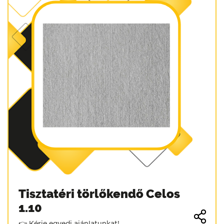
Tisztatéri törlőkendő Celos
1.10
👉 Kérje egyedi ajánlatunkat!