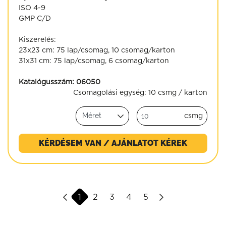
ISO 4-9
GMP C/D
Kiszerelés:
23x23 cm: 75 lap/csomag, 10 csomag/karton
31x31 cm: 75 lap/csomag, 6 csomag/karton
Katalógusszám:
06050
Csomagolási egység:
10 csmg / karton
csmg
KÉRDÉSEM VAN / AJÁNLATOT KÉREK
1
2
3
4
5