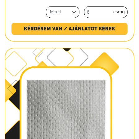
csmg
KÉRDÉSEM VAN / AJÁNLATOT KÉREK