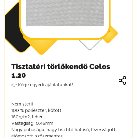
Tisztatéri törlőkendő Celos
1.20
👉 Kérje egyedi ajánlatunkat!
Nem steril
100 % poliészter, kötött
160g/m2, fehér
Vastagság: 0,46mm
Nagy puhaságú, nagy tisztitó hatású, lézervágott,
előmosott, szöszmentes