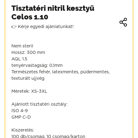
Tisztatéri nitril kesztyű
Celos 1.10
👉 Kérje egyedi ajánlatunkat!
Nem steril
Hossz: 300 mm
AQL 1.5
tenyérvastagság: 0,1mm
Természetes fehér, latexmentes, púdermentes,
texturált ujjvég
Méretek: XS-3XL
Ajánlott tisztatéri osztály:
ISO 4-9
GMP C-D
Kiszerelés:
100 db/csomag, 10 csomag/karton