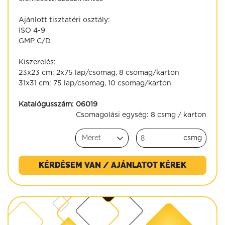
Ajánlott tisztatéri osztály:
ISO 4-9
GMP C/D
Kiszerelés:
23x23 cm: 2x75 lap/csomag, 8 csomag/karton
31x31 cm: 75 lap/csomag, 10 csomag/karton
Katalógusszám:
06019
Csomagolási egység:
8 csmg / karton
csmg
KÉRDÉSEM VAN / AJÁNLATOT KÉREK