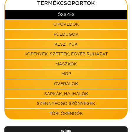
TERMÉKCSOPORTOK
ÖSSZES
CIPŐVÉDŐK
FÜLDUGÓK
KESZTYŰK
KÖPENYEK, SZETTEK, EGYÉB RUHÁZAT
MASZKOK
MOP
OVERÁLOK
SAPKÁK, HAJHÁLÓK
SZENNYFOGÓ SZŐNYEGEK
TÖRLŐKENDŐK
SZŰRŐK