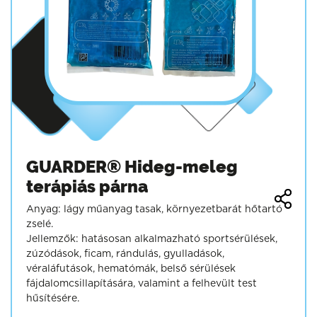
GUARDER® Hideg-meleg
terápiás párna
Anyag: lágy műanyag tasak, környezetbarát hőtartó
zselé.
Jellemzők: hatásosan alkalmazható sportsérülések,
zúzódások, ficam, rándulás, gyulladások,
véraláfutások, hematómák, belső sérülések
fájdalomcsillapítására, valamint a felhevült test
hűsítésére.