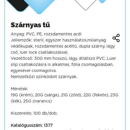
Szárnyas tű
Anyag: PVC, PE, rozsdamentes acél
Jellemzők: steril, egyszer használatos,műanyag
védőkupak, rozsdamentes acéltű, dupla szárny, lágy
cső, luer lock csatlakozással.
Vezetőcső: 300 mm hosszú, lágy, átlátszó PVC. Luer
slip csatlakozásra is alkalmas, fólia csomagolásban,
egyesével csomagolva.
Nemzetközi színkódolt szárnyak.
Méretek:
19G (krém), 20G (sárga), 21G (zöld), 22G (fekete), 23G
(kék), 25G (narancs)
Kiszerelés: 100 db/dob.
Katalógusszám:
1377