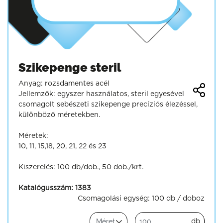
Szikepenge steril
Anyag: rozsdamentes acél
Jellemzők: egyszer használatos, steril egyesével
csomagolt sebészeti szikepenge precíziós élezéssel,
különböző méretekben.
Méretek:
10, 11, 15,18, 20, 21, 22 és 23
Kiszerelés: 100 db/dob., 50 dob./krt.
Katalógusszám:
1383
Csomagolási egység:
100 db / doboz
db