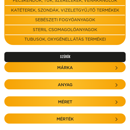
FECSKENDŐK, TŰK, SZERELÉKEK, VÉNAKANÜLÖK
KATÉTEREK, SZONDÁK, VIZELETGYŰJTŐ TERMÉKEK
SEBÉSZETI FOGYÓANYAGOK
STERIL CSOMAGOLÓANYAGOK
TUBUSOK, OXYGÉNELLÁTÁS TERMÉKEI
SZŰRŐK
MÁRKA
ANYAG
MÉRET
MÉRTÉK