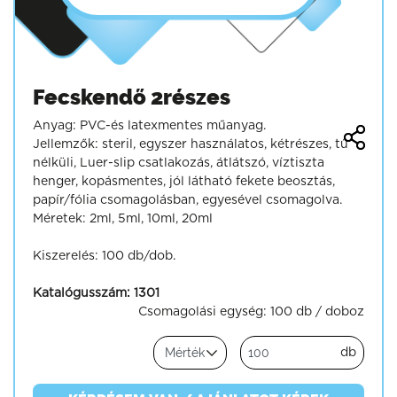
Fecskendő 2részes
Anyag: PVC-és latexmentes műanyag.
Jellemzők: steril, egyszer használatos, kétrészes, tű
nélküli, Luer-slip csatlakozás, átlátszó, víztiszta
henger, kopásmentes, jól látható fekete beosztás,
papír/fólia csomagolásban, egyesével csomagolva.
Méretek: 2ml, 5ml, 10ml, 20ml
Kiszerelés: 100 db/dob.
Katalógusszám:
1301
Csomagolási egység:
100 db / doboz
db