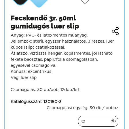
Fecskendő 3r. 50ml
gumidugós luer slip
Anyag: PVC- és latexmentes műanyag.
Jellemzők: steril, egyszer használatos, 3 részes, luer
kúpos (slip) csatlakozással.
Átlátszó, víztiszta henger, kopásmentes, jól látható
fekete beosztás, papír/fólia csomagolásban,
egyesével csomagolva.
Kónusz: excentrikus
Vég: luer slip
Csomagolás: 30 db/dob, 12dob/krt
Katalógusszám:
130150-3
Csomagolási egység:
30 db / doboz
db