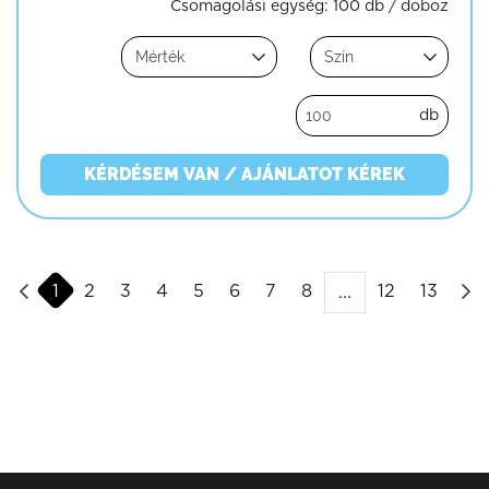
Csomagolási egység:
100 db / doboz
db
KÉRDÉSEM VAN / AJÁNLATOT KÉREK
1
2
3
4
5
6
7
8
12
13
...