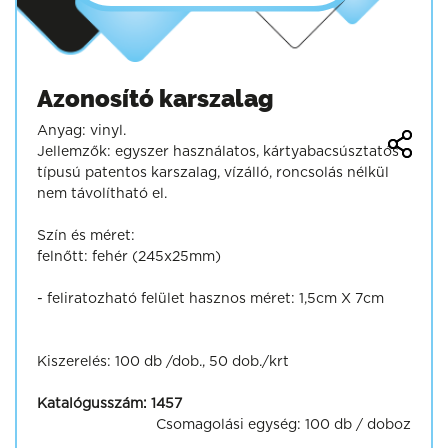
Azonosító karszalag
Anyag: vinyl.
Jellemzők: egyszer használatos, kártyabacsúsztatós
típusú patentos karszalag, vízálló, roncsolás nélkül
nem távolítható el.
Szín és méret:
felnőtt: fehér (245x25mm)
- feliratozható felület hasznos méret: 1,5cm X 7cm
Kiszerelés: 100 db /dob., 50 dob./krt
Katalógusszám:
1457
Csomagolási egység:
100 db / doboz