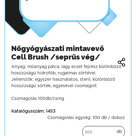
Nőgyógyászati mintavevő
Cell Brush /seprűs vég/
Anyag: műanyag pálca, lágy ecset fejrész különböző
hosszúságú hidrofób, rugalmas sörtével.
Jellemzők: egyszer használatos, steril, különböző
hosszúságú sörték, egyesével csomagolt
Csomagolás:100db/csmg
Katalógusszám:
1453
Csomagolási egység:
100 db / doboz
db