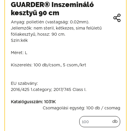
GUARDER® Inszemináló
kesztyű 90 cm
Anyag: polietién (vastagság: 0.02mm).
Jellemzők: nem steril, kétkezes, sima felületű
fóliakesztyű, hossz: 90 cm.
Szín:kék
Méret: L
Kiszerelés: 100 db/csom., 5 csom./krt
EU szabvány:
2016/425 1.category; 2017/745 Class I.
Katalógusszám:
1031K
Csomagolási egység:
100 db / csomag
db