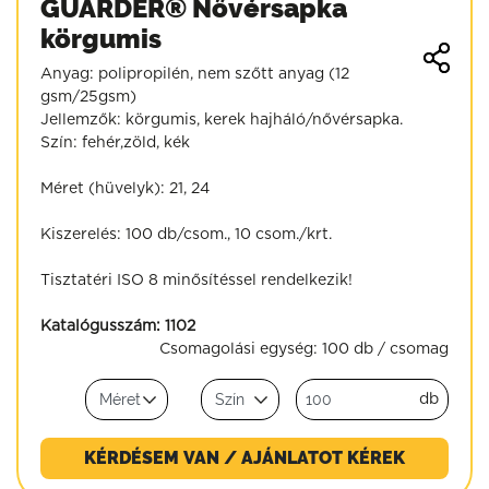
GUARDER® Nővérsapka
körgumis
Anyag: polipropilén, nem szőtt anyag (12
gsm/25gsm)
Jellemzők: körgumis, kerek hajháló/nővérsapka.
Szín: fehér,zöld, kék
Méret (hüvelyk): 21, 24
Kiszerelés: 100 db/csom., 10 csom./krt.
Tisztatéri ISO 8 minősítéssel rendelkezik!
Katalógusszám:
1102
Csomagolási egység:
100 db / csomag
db
KÉRDÉSEM VAN / AJÁNLATOT KÉREK