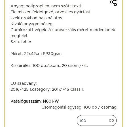
Anyag: polipropilén, nem szőtt textil
Élelmiszer-feldolgozó, orvosi és gyártási
szektorokban használatos.
Kiváló anyagminőség.
Gumírozott végek. Az univerzális méret mindenkinek
megfelel.
Szín: fehér
Méret: 22x42cm PP30gsm
Kiszerelés: 100 db./csom., 20 csom./krt.
EU szabvány:
2016/425 1.category; 2017/745 Class I.
Katalógusszám:
N601-W
Csomagolási egység:
100 db / csomag
db