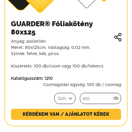
GUARDER® Fóliakötény
80x125
Anyag: polietilén.
Méret: 80x125cm. Vastagság: 0,02 mm.
Színek: fehér, kék, piros.
Kiszerelés: 100 db/csom vagy 100 db/tekercs
Katalógusszám:
1210
Csomagolási egység:
100 db / csomag
db
KÉRDÉSEM VAN / AJÁNLATOT KÉREK