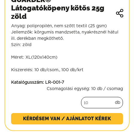
Látogatóköpeny kötős 25g
zöld
Anyag: polipropilén, nem szőtt textil (25 gsm)
Jellemzők: körgumis mandzsetta, nyakrésznél hátul
ill. derékban megköthető.
Szín: zöld
Méret: XL(120x140cm)
Kiszerelés: 10 db/csom., 100 db/krt
Katalógusszám:
LR-001-7
Csomagolási egység:
10 db / csomag
db
KÉRDÉSEM VAN / AJÁNLATOT KÉREK