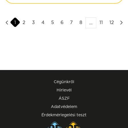
1
2
3
4
5
6
7
8
11
12
...
Cégünkről
Hírlevél
ÁSZF
Adatvédelem
Érdekmérlegelési teszt