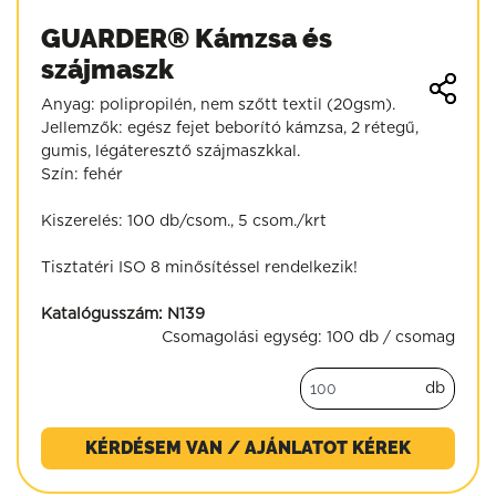
GUARDER® Kámzsa és
szájmaszk
Anyag: polipropilén, nem szőtt textil (20gsm).
Jellemzők: egész fejet beborító kámzsa, 2 rétegű,
gumis, légáteresztő szájmaszkkal.
Szín: fehér
Kiszerelés: 100 db/csom., 5 csom./krt
Tisztatéri ISO 8 minősítéssel rendelkezik!
Katalógusszám:
N139
Csomagolási egység:
100 db / csomag
db
KÉRDÉSEM VAN / AJÁNLATOT KÉREK