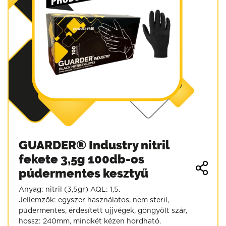
GUARDER® Industry nitril
fekete 3,5g 100db-os
púdermentes kesztyű
Anyag: nitril (3,5gr) AQL: 1,5.
Jellemzők: egyszer használatos, nem steril,
púdermentes, érdesített ujjvégek, göngyölt szár,
hossz: 240mm, mindkét kézen hordható.