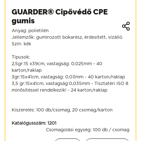
GUARDER® Cipővédő CPE
gumis
Anyag: polietilén
Jellemzők: gumírozott bokarész, érdesített, vízálló.
Szín: kék
Típusok:
2,5gr:15 x39cm, vastagság: 0,025mm - 40
karton/raklap
3gr:15x41cm, vastagság: 0,03mm - 40 karton/raklap
3,5 gr:15x41cm, vastagság:0,035mm - Tisztatéri ISO 8
minősítéssel rendelkezik! - 24 karton/raklap
Kiszerelés: 100 db/csomag, 20 csomag/karton
Katalógusszám:
1201
Csomagolási egység:
100 db / csomag