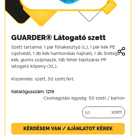
GUARDER® Látogató szett
Szett tartalma: 1 pár fóliakesztyű (L), 1 pár kék PE
cipővédő, 1 db kék harmonikás hajháló, 1 db 3rétegű
kék, gumis szájmaszk, 1db fehér tépőzárás PP
látogató köpeny (XL).
Kiszerelés: szett, 50 szett/krt.
Katalógusszám:
1219
Csomagolási egység:
50 szett / karton
szett
KÉRDÉSEM VAN / AJÁNLATOT KÉREK