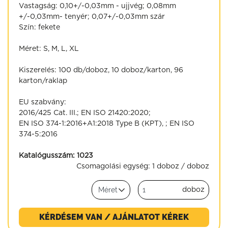
Vastagság: 0,10+/-0,03mm - ujjvég; 0,08mm
+/-0,03mm- tenyér; 0,07+/-0,03mm szár
Szín: fekete
Méret: S, M, L, XL
Kiszerelés: 100 db/doboz, 10 doboz/karton, 96
karton/raklap
EU szabvány:
2016/425 Cat. III.; EN ISO 21420:2020;
EN ISO 374-1:2016+A1:2018 Type B (KPT), ; EN ISO
374-5:2016
Katalógusszám:
1023
Csomagolási egység:
1 doboz / doboz
doboz
KÉRDÉSEM VAN / AJÁNLATOT KÉREK