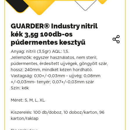
GUARDER® Industry nitril
kék 3,5g 100db-os
púdermentes kesztyű
Anyag: nitril (3,5gr) AQL: 1,5.
Jellemzők: egyszer használatos, nem steril,
púdermentes, érdesített ujjvégek, göngyölt szár,
hossz: 240mm, mindkét kézen hordható.
Vastagság: 0,10+/-0,03mm - ujjvég; 0,08mm
+/-0,03mm- tenyér; 0,07+/-0,03mm szár
Szín: kék
Méret: S, M, L, XL
Kiszerelés: 100 db/doboz, 10 doboz/karton, 96
karton/raklap