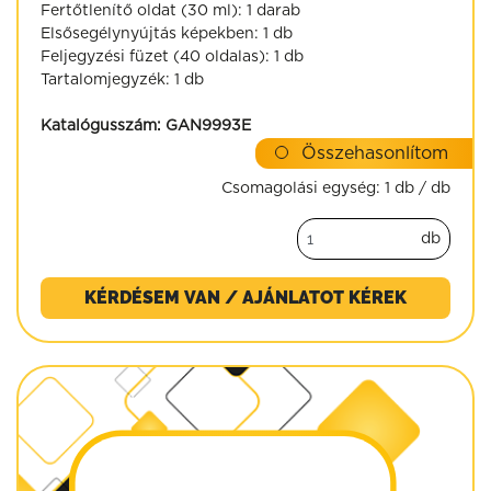
Fertőtlenítő oldat (30 ml): 1 darab
Elsősegélynyújtás képekben: 1 db
Feljegyzési füzet (40 oldalas): 1 db
Tartalomjegyzék: 1 db
Katalógusszám:
GAN9993E
Összehasonlítom
Csomagolási egység:
1 db / db
db
KÉRDÉSEM VAN / AJÁNLATOT KÉREK