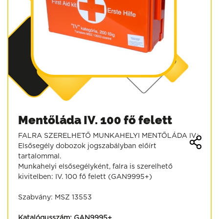
Mentőláda IV. 100 fő felett
FALRA SZERELHETŐ MUNKAHELYI MENTŐLÁDA IV.:
Elsősegély dobozok jogszabályban előírt
tartalommal.
Munkahelyi elsősegélyként, falra is szerelhető
kivitelben: IV. 100 fő felett (GAN9995+)
Szabvány: MSZ 13553
Katalógusszám:
GAN9995+