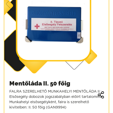
Mentőláda II. 50 főig
FALRA SZERELHETŐ MUNKAHELYI MENTŐLÁDA II.:
Elsősegély dobozok jogszabályban előírt tartalommal
Munkahelyi elsősegélyként, falra is szerelhető
kivitelben: II. 50 főig (GAN9994)