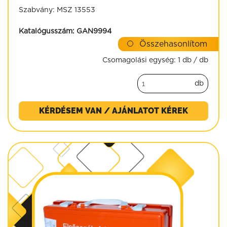
Szabvány: MSZ 13553
Katalógusszám:
GAN9994
Összehasonlítom
Csomagolási egység:
1 db / db
db
KÉRDÉSEM VAN / AJÁNLATOT KÉREK