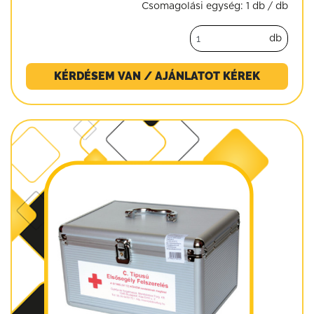
Csomagolási egység:
1 db / db
db
KÉRDÉSEM VAN / AJÁNLATOT KÉREK