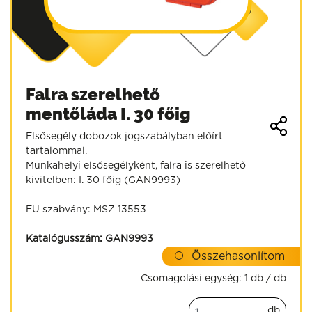
Falra szerelhető
mentőláda I. 30 főig
Elsősegély dobozok jogszabályban előírt
tartalommal.
Munkahelyi elsősegélyként, falra is szerelhető
kivitelben: I. 30 főig (GAN9993)
EU szabvány: MSZ 13553
Katalógusszám:
GAN9993
Összehasonlítom
Csomagolási egység:
1 db / db
db