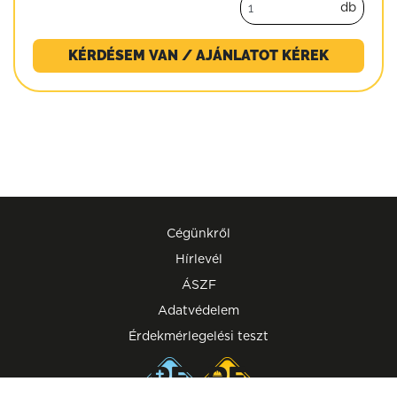
db
KÉRDÉSEM VAN / AJÁNLATOT KÉREK
Cégünkről
Hírlevél
ÁSZF
Adatvédelem
Érdekmérlegelési teszt