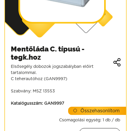
Mentőláda C. típusú -
tegk.hoz
Elsősegély dobozok jogszabályban előírt
tartalommal.
C teherautóhoz (GAN9997)
Szabvány: MSZ 13553
Katalógusszám:
GAN9997
Összehasonlítom
Csomagolási egység:
1 db / db