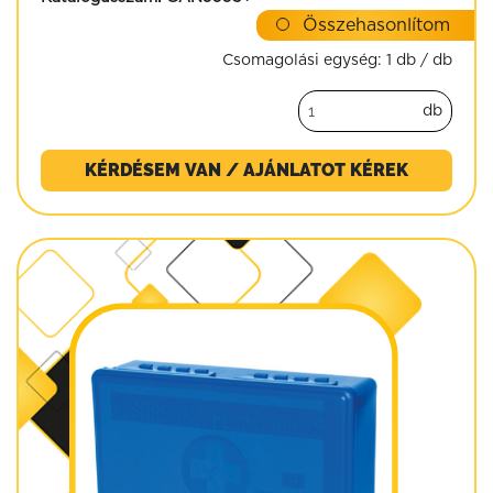
Összehasonlítom
Csomagolási egység:
1 db / db
db
KÉRDÉSEM VAN / AJÁNLATOT KÉREK