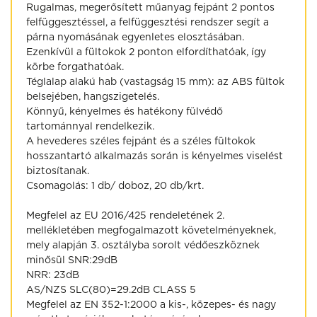
Rugalmas, megerősített műanyag fejpánt 2 pontos
felfüggesztéssel, a felfüggesztési rendszer segít a
párna nyomásának egyenletes elosztásában.
Ezenkívül a fültokok 2 ponton elfordíthatóak, így
körbe forgathatóak.
Téglalap alakú hab (vastagság 15 mm): az ABS fültok
belsejében, hangszigetelés.
Könnyű, kényelmes és hatékony fülvédő
tartománnyal rendelkezik.
A hevederes széles fejpánt és a széles fültokok
hosszantartó alkalmazás során is kényelmes viselést
biztosítanak.
Csomagolás: 1 db/ doboz, 20 db/krt.
Megfelel az EU 2016/425 rendeletének 2.
mellékletében megfogalmazott követelményeknek,
mely alapján 3. osztályba sorolt védőeszköznek
minősül SNR:29dB
NRR: 23dB
AS/NZS SLC(80)=29.2dB CLASS 5
Megfelel az EN 352-1:2000 a kis-, közepes- és nagy