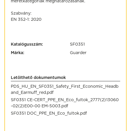
méretkategóriák meghatározásának.
Szabvány:
EN 352-1: 2020
Katalógusszám:
SF0351
Márka:
Guarder
Letölthető dokumentumok
PDS_HU_EN_SF0351_Safety_First_Economic_Headb
and_Earmuff_red.pdf
SF0351 CE-CERT_PPE_EN_Eco_fultok_2777{2}13060
-02{2}E00-00 EM-5003.pdf
SF0351 DOC_PPE_EN_Eco_fultok.pdf