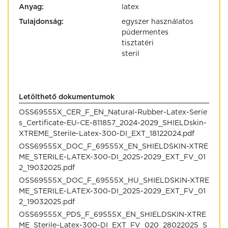
Anyag:
latex
Tulajdonság:
egyszer használatos
púdermentes
tisztatéri
steril
Letölthető dokumentumok
OSS69555X_CER_F_EN_Natural-Rubber-Latex-Serie
s_Certificate-EU-CE-811857_2024-2029_SHIELDskin-
XTREME_Sterile-Latex-300-DI_EXT_18122024.pdf
OSS69555X_DOC_F_69555X_EN_SHIELDSKIN-XTRE
ME_STERILE-LATEX-300-DI_2025-2029_EXT_FV_01
2_19032025.pdf
OSS69555X_DOC_F_69555X_HU_SHIELDSKIN-XTRE
ME_STERILE-LATEX-300-DI_2025-2029_EXT_FV_01
2_19032025.pdf
OSS69555X_PDS_F_69555X_EN_SHIELDSKIN-XTRE
ME_Sterile-Latex-300-DI_EXT_FV_020_28022025_S