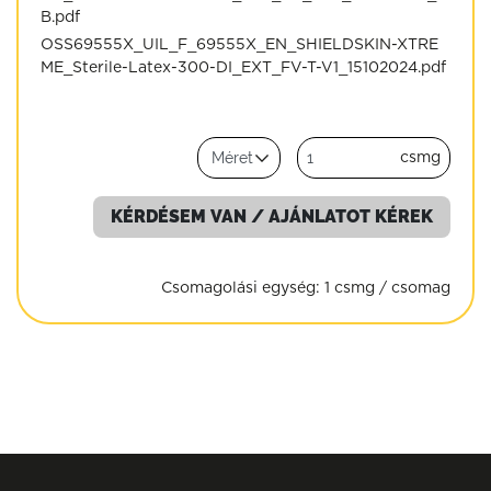
B.pdf
OSS69555X_UIL_F_69555X_EN_SHIELDSKIN-XTRE
ME_Sterile-Latex-300-DI_EXT_FV-T-V1_15102024.pdf
csmg
KÉRDÉSEM VAN / AJÁNLATOT KÉREK
Csomagolási egység:
1 csmg / csomag