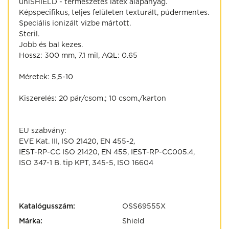
uniSHIELD - természetes latex alapanyag.
Képspecifikus, teljes felületen texturált, púdermentes.
Speciális ionizált vizbe mártott.
Steril.
Jobb és bal kezes.
Hossz: 300 mm, 7.1 mil, AQL: 0.65
Méretek: 5,5-10
Kiszerelés: 20 pár/csom.; 10 csom./karton
EU szabvány:
EVE Kat. III, ISO 21420, EN 455-2,
IEST-RP-CC ISO 21420, EN 455, IEST-RP-CC005.4,
ISO 347-1 B. tip KPT, 345-5, ISO 16604
Katalógusszám:
OSS69555X
Márka:
Shield