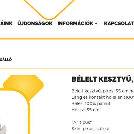
ÁINK
ÚJDONSÁGOK
INFORMÁCIÓK
KAPCSOLA
NGÁLLÓ
BÉLELT KESZTYŰ,
Bélelt kesztyű, piros, 35 cm ho
Láng és kontakt hő ellen (100
Bélés: 100% pamut
Hossz: 35 cm
"A" típus"
Szín: piros, szürke