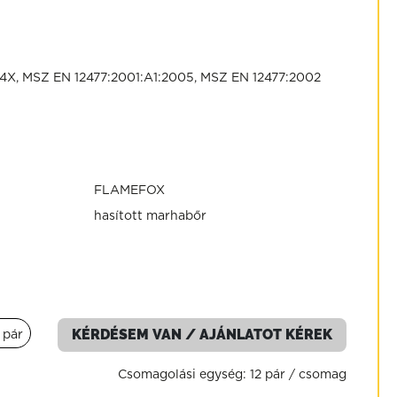
X4X, MSZ EN 12477:2001:A1:2005, MSZ EN 12477:2002
FLAMEFOX
hasított marhabőr
KÉRDÉSEM VAN / AJÁNLATOT KÉREK
pár
Csomagolási egység:
12 pár / csomag