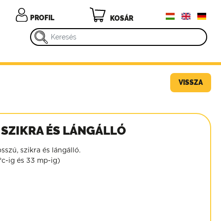
PROFIL
KOSÁR
T
VISSZA
 SZIKRA ÉS LÁNGÁLLÓ
sszú, szikra és lángálló.
°c-ig és 33 mp-ig)