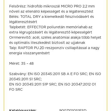
Felsőrész: hidrofób mikroszál MICRO PRO 2,2 mm
növeli az ellenálló képességet és a légáteresztést
Bélés: TOTAL DRY a kiemelkedő felszívódásért és
légáteresztésért
Talpbetét: EFFECTOR poliuretán memóriahab az
extra légrugózásért és légáteresztő képességért
Orrmerevítő: acél, széles anatómiai alakja több helyet
és optimális illeszkedést biztosít az ujjaknak
Talp: RAPTOR PU.2D reszponzív csillapítással a nagy
energia visszanyerésért
Méret: 35 – 48
Szabvány: EN ISO 20345:2011 SB A E FO SRC; EN ISO
20345:2011 S1 SRC;
EN ISO 20345:2011 S1P SRC; EN ISO 20347:2012 O1
FO SRC
Katalógusszám:
90071010S1ESD