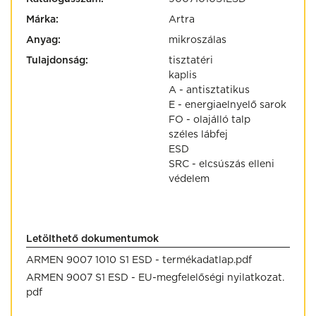
Márka:
Artra
Anyag:
mikroszálas
Tulajdonság:
tisztatéri
kaplis
A - antisztatikus
E - energiaelnyelő sarok
FO - olajálló talp
széles lábfej
ESD
SRC - elcsúszás elleni
védelem
Letölthető dokumentumok
ARMEN 9007 1010 S1 ESD - termékadatlap.pdf
ARMEN 9007 S1 ESD - EU-megfelelőségi nyilatkozat.
pdf