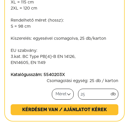
XL = 115 cm
2XL = 120 cm
Rendelhető méret (hossz):
S = 98 cm
Kiszerelés: egyesével csomagolva, 25 db/karton
EU szabvány:
3.kat. BC Type PB[4]-B EN 14126,
EN14605, EN 1149
Katalógusszám:
5540203X
Csomagolási egység:
25 db / karton
db
KÉRDÉSEM VAN / AJÁNLATOT KÉREK