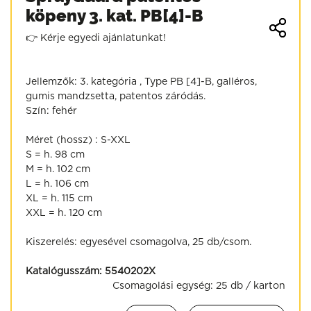
köpeny 3. kat. PB[4]-B
👉 Kérje egyedi ajánlatunkat!
Jellemzők: 3. kategória , Type PB [4]-B, galléros,
gumis mandzsetta, patentos záródás.
Szín: fehér
Méret (hossz) : S-XXL
S = h. 98 cm
M = h. 102 cm
L = h. 106 cm
XL = h. 115 cm
XXL = h. 120 cm
Kiszerelés: egyesével csomagolva, 25 db/csom.
Katalógusszám:
5540202X
Csomagolási egység:
25 db / karton