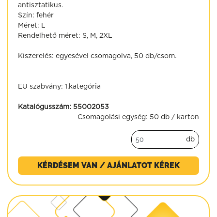
antisztatikus.
Szín: fehér
Méret: L
Rendelhető méret: S, M, 2XL
Kiszerelés: egyesével csomagolva, 50 db/csom.
EU szabvány: 1.kategória
Katalógusszám:
55002053
Csomagolási egység:
50 db / karton
db
KÉRDÉSEM VAN / AJÁNLATOT KÉREK