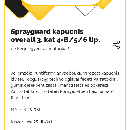
Sprayguard kapucnis
overall 3. kat 4-B/5/6 tip.
👉 Kérje egyedi ajánlatunkat!
Jellemzők: Puntiform® anyagból, gumírozott kapucnis
kivitel, Topguard@ technológiával fedett varratokkal,
gumis derékbehúzással, mandzsetta és bokarész.
Antisztatikus. Tisztatéri környezetben használható
Szín: fehér
Méretek: S-3XL
Kiszerelés: 25 db/krt