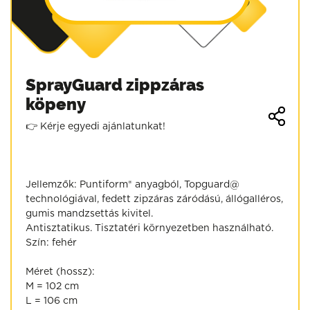
SprayGuard zippzáras
köpeny
👉 Kérje egyedi ajánlatunkat!
Jellemzők: Puntiform® anyagból, Topguard@
technológiával, fedett zipzáras záródású, állógalléros,
gumis mandzsettás kivitel.
Antisztatikus. Tisztatéri környezetben használható.
Szín: fehér
Méret (hossz):
M = 102 cm
L = 106 cm