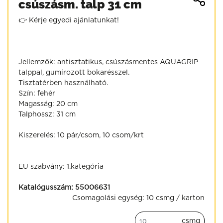
csúszásm. talp 31 cm
👉 Kérje egyedi ajánlatunkat!
Jellemzők: antisztatikus, csúszásmentes AQUAGRIP
talppal, gumírozott bokarésszel.
Tisztatérben használható.
Szín: fehér
Magasság: 20 cm
Talphossz: 31 cm
Kiszerelés: 10 pár/csom, 10 csom/krt
EU szabvány: 1.kategória
Katalógusszám:
55006631
Csomagolási egység:
10 csmg / karton
csmg