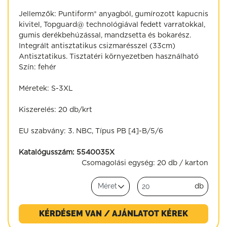
Jellemzők: Puntiform® anyagból, gumírozott kapucnis
kivitel, Topguard@ technológiával fedett varratokkal,
gumis derékbehúzással, mandzsetta és bokarész.
Integrált antisztatikus csizmarésszel (33cm)
Antisztatikus. Tisztatéri környezetben használható
Szín: fehér
Méretek: S-3XL
Kiszerelés: 20 db/krt
EU szabvány: 3. NBC, Típus PB [4]-B/5/6
Katalógusszám:
5540035X
Csomagolási egység:
20 db / karton
db
KÉRDÉSEM VAN / AJÁNLATOT KÉREK