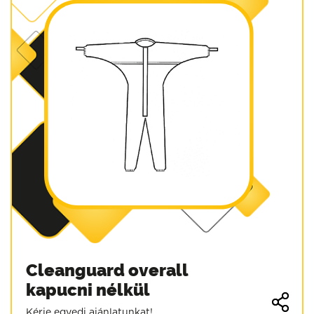
Cleanguard overall
kapucni nélkül
Kérje egyedi ajánlatunkat!