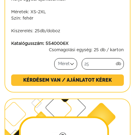
Méretek: XS-2XL
Szín: fehér
Kiszerelés: 25db/doboz
Katalógusszám:
5540006X
Csomagolási egység:
25 db / karton
db
KÉRDÉSEM VAN / AJÁNLATOT KÉREK