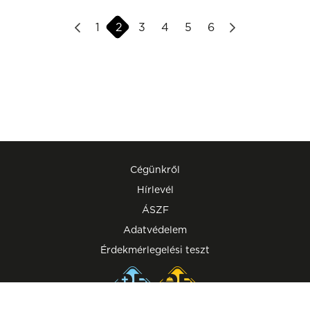
1
2
3
4
5
6
Cégünkről
Hírlevél
ÁSZF
Adatvédelem
Érdekmérlegelési teszt