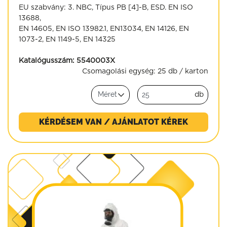
EU szabvány: 3. NBC, Típus PB [4]-B, ESD. EN ISO
13688,
EN 14605, EN ISO 13982.1, EN13034, EN 14126, EN
1073-2, EN 1149-5, EN 14325
Katalógusszám:
5540003X
Csomagolási egység:
25 db / karton
db
KÉRDÉSEM VAN / AJÁNLATOT KÉREK